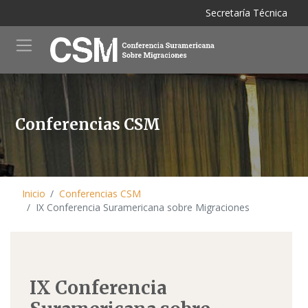
M
Pasar
Secretaría Técnica
al
contenido
principal
Conferencias CSM
Inicio
Conferencias CSM
IX Conferencia Suramericana sobre Migraciones
IX Conferencia