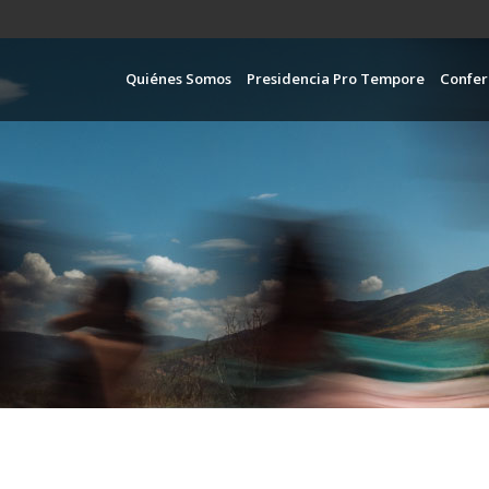
Pasar
al
contenido
Navegación pr
Quiénes Somos
Presidencia Pro Tempore
Confer
principal